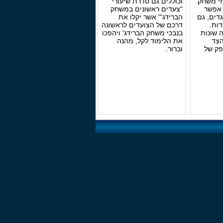
זי משחק
וכוללים גם סדרת שיעורי
 אפשר
"צעדים ראשונים במשחק
דים, גם
הברידג'" אשר יקלו את
ות.
דרכם של הצועדים לראשונה
 שונות
בנבכי משחק הברידג' ויהפכו
הצד
את הלימוד לקל, מהנה
פק של
וברור.