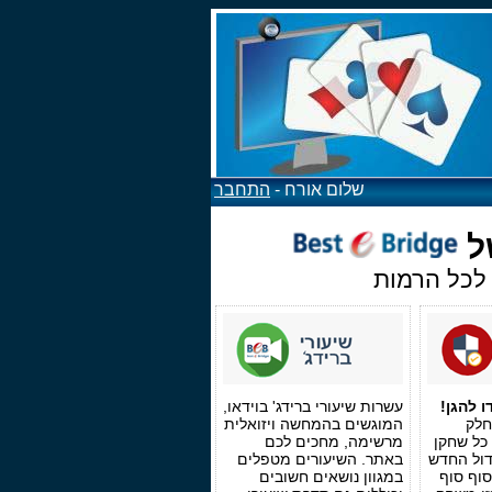
שלום אורח -
התחבר
ל
 לכל הרמות
 להגן!
עשרות שיעורי ברידג' בוידאו,
חלק
המוגשים בהמחשה ויזואלית
 כל שחקן
מרשימה, מחכים לכם
דול החדש
באתר. השיעורים מטפלים
סוף סוף
במגוון נושאים חשובים