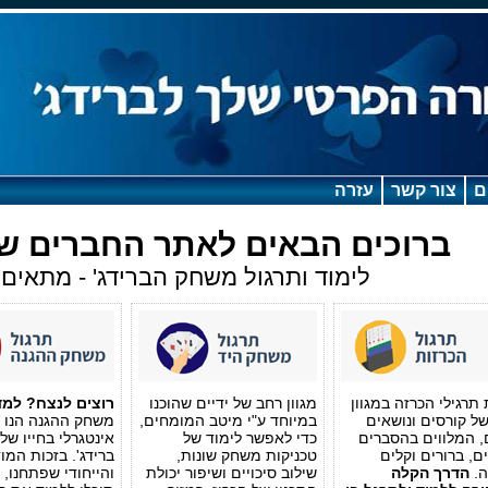
ם
צור קשר
עזרה
ברוכים הבאים לאתר החברים ש
לימוד ותרגול משחק הברידג' - מתאים
תרגילי הכרזה במגוון
מגוון רחב של ידיים שהוכנו
רוצים לנצח? למדו
ל קורסים ונושאים
במיוחד ע"י מיטב המומחים,
משחק ההגנה הנו 
, המלווים בהסברים
כדי לאפשר לימוד של
אינטגרלי בחייו של
ם, ברורים וקלים
טכניקות משחק שונות,
ברידג'. בזכות המו
ה.
הדרך הקלה
שילוב סיכויים ושיפור יכולת
והייחודי שפתחנו, 