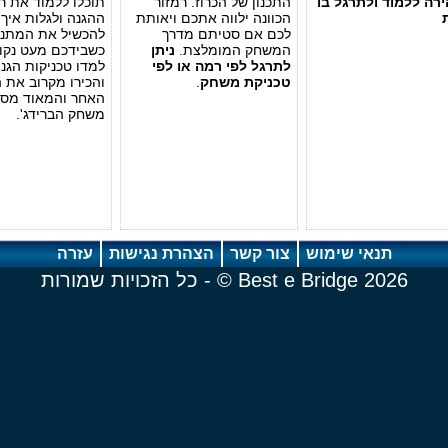
רה ללמוד ולתרגל בו
התכנון של הכרוז. רמזור
תוכלו ללמוד את ר
הכוונה ילווה אתכם ויאותת
ההגנה ולגלות איך
לכם אם סטיתם מדרך
להכשיל את המתנג
המשחק המומלצת.
ניתן
כשבידכם מעט נקוד
לתרגל לפי רמה או לפי
למדו טכניקות הגנה
טכניקת משחק
.
והכירו מקרוב את 
האחר והמאוד מס
משחק הברידג'.
תנאי שימוש
צור קשר
הצהרת נגישות
עזרה
2026 Best e Bridge © - כל הזכויות שמורות